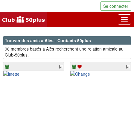
Se connecter
Togg
navig
Trouver des amis à Alès - Contacts 50plus
98 membres basés á Alès recherchent une relation amicale au
Club-50plus.