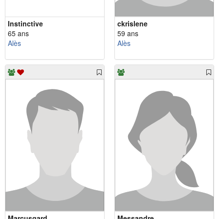
Instinctive
ckrislene
65 ans
59 ans
Alès
Alès
Marcusgard
Messandre