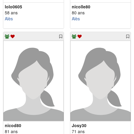
lolo0605
nicolle80
58 ans
80 ans
Alès
Alès
nicod80
Josy30
81 ans
71 ans