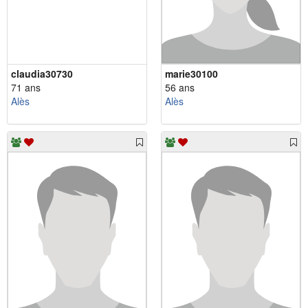
claudia30730
marie30100
71 ans
56 ans
Alès
Alès