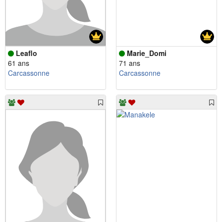
Leaflo
Marie_Domi
61 ans
71 ans
Carcassonne
Carcassonne