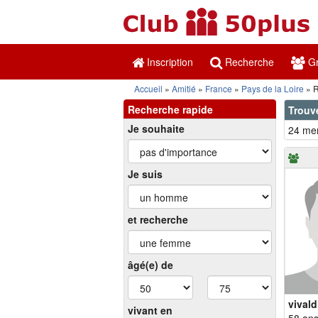
Inscription
Recherche
Gr
Accueil
Amitié
France
Pays de la Loire
R
Recherche rapide
Trouv
Je souhaite
24 mem
Je suis
et recherche
âgé(e) de
vivald
vivant en