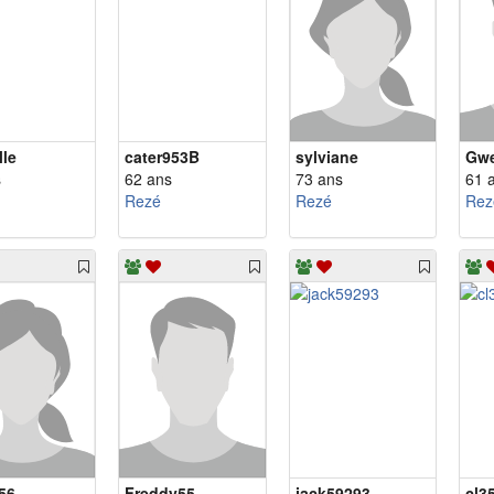
lle
cater953B
sylviane
Gw
s
62 ans
73 ans
61 
Rezé
Rezé
Rez
56
Freddy55
jack59293
cl3