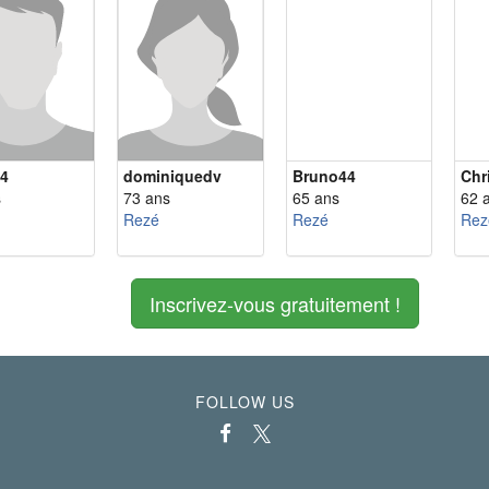
44
dominiquedv
Bruno44
Chr
s
73 ans
65 ans
62 
Rezé
Rezé
Rez
Inscrivez-vous gratuitement !
FOLLOW US