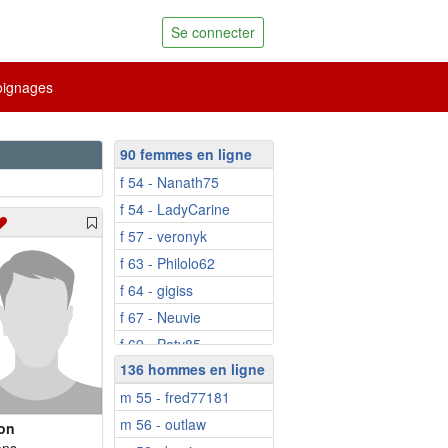
Se connecter
ignages
90 femmes en ligne
f 54 - Nanath75
f 54 - LadyCarine
f 57 - veronyk
f 63 - Philolo62
f 64 - gigiss
f 67 - Neuvie
f 69 - Paty85
136 hommes en ligne
f 73 - jeanne38
m 55 - fred77181
f 75 - Jeannempor...
m 56 - outlaw
f 51 - Jadecorton
ton