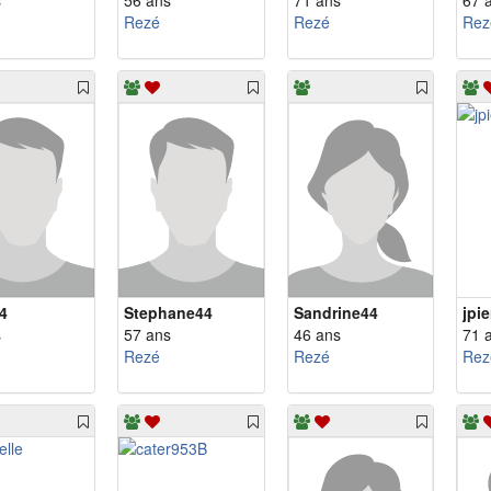
s
56 ans
71 ans
67 
Rezé
Rezé
Rez
4
Stephane44
Sandrine44
jpi
s
57 ans
46 ans
71 
Rezé
Rezé
Rez