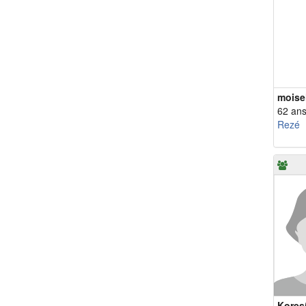
moise
62 an
Rezé
Kores