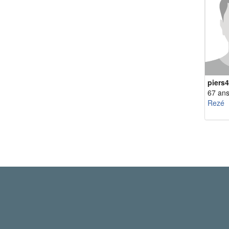
piers
67 an
Rezé