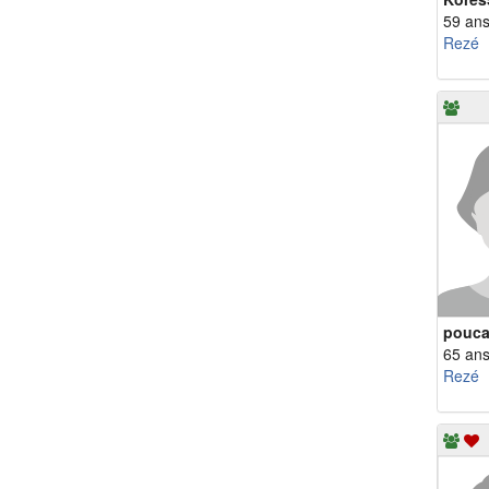
59 an
Rezé
pouc
65 an
Rezé