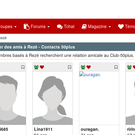
oupes
Forums
Tchat
Magazine
Témo
ezé
er des amis à Rezé - Contacts 50plus
bres basés á Rezé recherchent une relation amicale au Club-50plus.
i685
Lina1911
ouragan.
riri