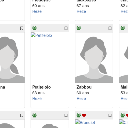
s
60 ans
67 ans
82 
Rezé
Rezé
Rez
ana
Petitelolo
Zabbou
Mal
s
63 ans
60 ans
53 
Rezé
Rezé
Rez