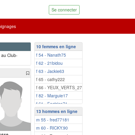
Se connecter
ignages
10 femmes en ligne
f 54 - Nanath75
 au Club-
f 62 - 21bidou
f 63 - Jackie63
f 65 - cathy222
f 66 - YEUX_VERTS_27
f 82 - Marguie17
f 61 - Factrice71
13 hommes en ligne
f 66 - BELLISA
m 55 - fred77181
f 71 - Marie1810
m 60 - RICKY.90
f 74 - madaphnee