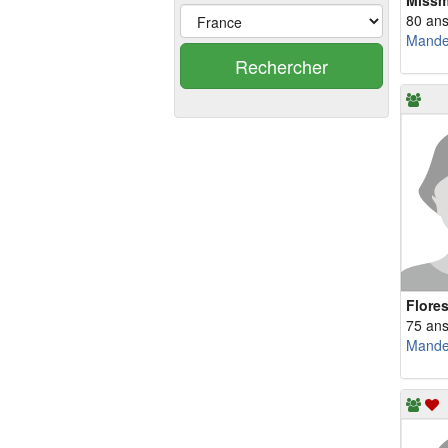
Missm
80 an
Rechercher
Flore
75 an