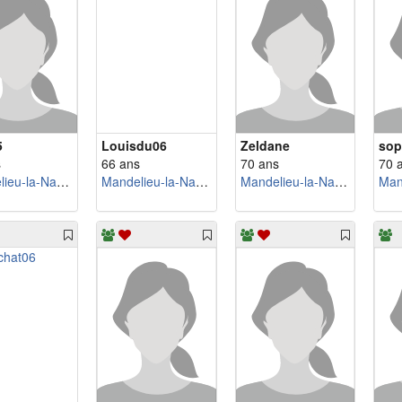
5
Louisdu06
Zeldane
sop
s
66 ans
70 ans
70 
Mandelieu-la-Napoule
Mandelieu-la-Napoule
Mandelieu-la-Napoule