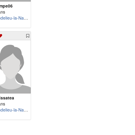
mpe06
ans
Mandelieu-la-Napoule
issatea
ans
Mandelieu-la-Napoule