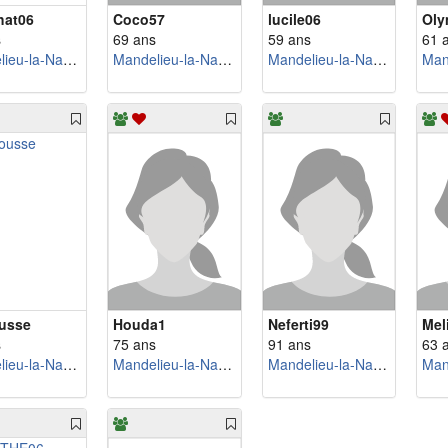
hat06
Coco57
lucile06
Oly
s
69 ans
59 ans
61 
Mandelieu-la-Napoule
Mandelieu-la-Napoule
Mandelieu-la-Napoule
usse
Houda1
Neferti99
Mel
s
75 ans
91 ans
63 
Mandelieu-la-Napoule
Mandelieu-la-Napoule
Mandelieu-la-Napoule