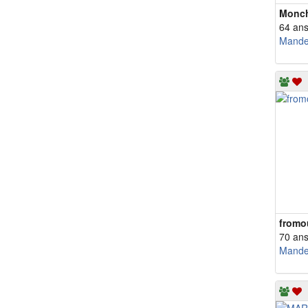
Monc
64 an
fromo
70 an