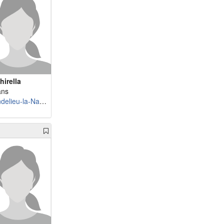
hirella
ans
Mandelieu-la-Napoule