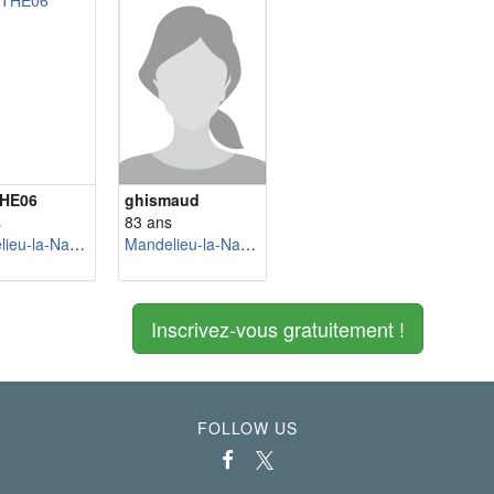
HE06
ghismaud
s
83 ans
Mandelieu-la-Napoule
Mandelieu-la-Napoule
Inscrivez-vous gratuitement !
FOLLOW US