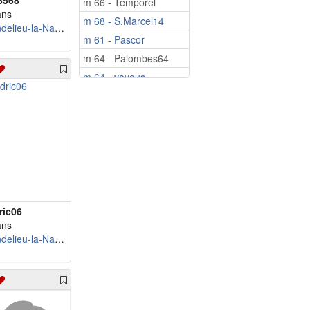
6568
m 66 - Temporel
ans
m 68 - S.Marcel14
Mandelieu-la-Napoule
m 61 - Pascor
m 64 - Palombes64
m 64 - voyous
m 65 - louison35
m 65 - Zanzi18
m 71 - Thierry38
m 71 - dyeffen
m 74 - harry60
m 75 - diegomarco
ric06
ans
Mandelieu-la-Napoule