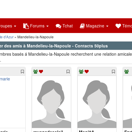
oupes
Forums
Tchat
Magazine
Témo
e d'Azur
Mandelieu-la-Napoule
er des amis à Mandelieu-la-Napoule - Contacts 50plus
bres basés á Mandelieu-la-Napoule recherchent une relation amicale
.