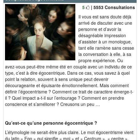
5
| 5553 Consultations
Il vous est sans doute déjà
arrivé de discuter avec une
personne et d’avoir la
désagréable impression
d’assister à un monologue,
tant elle ramène sans cesse
la conversation à elle, à sa
propre expérience. Ou
avez-vous peut-être même été en couple avec un individu de ce
type, c’est à dire égocentrique. Dans ce cas, vous savez à quel
point la relation, souvent à sens unique peut devenir
décourageante et épuisante émotionnellement. Mais comment
définir l’égocentrisme ? Comment ce trait de caractère émerge-t-
il ? Quel impact a-t-il sur l’entourage ? Comment en prendre
conscience et s’améliorer ? Creusons un peu …
Qu’est-ce qu’une personne égocentrique ?
L’étymologie ne serait-être plus claire. Le mot égocentrisme vient
du latin « Ego » qui signifie « moi » et « Centrum », « centre ».