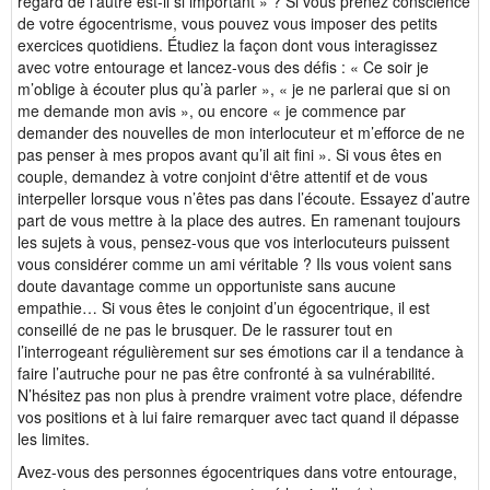
regard de l’autre est-il si important » ? Si vous prenez conscience
de votre égocentrisme, vous pouvez vous imposer des petits
exercices quotidiens. Étudiez la façon dont vous interagissez
avec votre entourage et lancez-vous des défis : « Ce soir je
m’oblige à écouter plus qu’à parler », « je ne parlerai que si on
me demande mon avis », ou encore « je commence par
demander des nouvelles de mon interlocuteur et m’efforce de ne
pas penser à mes propos avant qu’il ait fini ». Si vous êtes en
couple, demandez à votre conjoint d‘être attentif et de vous
interpeller lorsque vous n’êtes pas dans l’écoute. Essayez d’autre
part de vous mettre à la place des autres. En ramenant toujours
les sujets à vous, pensez-vous que vos interlocuteurs puissent
vous considérer comme un ami véritable ? Ils vous voient sans
doute davantage comme un opportuniste sans aucune
empathie… Si vous êtes le conjoint d’un égocentrique, il est
conseillé de ne pas le brusquer. De le rassurer tout en
l’interrogeant régulièrement sur ses émotions car il a tendance à
faire l’autruche pour ne pas être confronté à sa vulnérabilité.
N’hésitez pas non plus à prendre vraiment votre place, défendre
vos positions et à lui faire remarquer avec tact quand il dépasse
les limites.
Avez-vous des personnes égocentriques dans votre entourage,