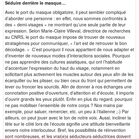
Séduire derrière le masque…
Avec le port du masque obligatoire, il peut sembler compliqué
d’aborder une personne : en effet, nous sommes confrontés à
des « demi-visages » ne montrant qu’une seule partie de leur
expression. Selon Marie-Claire Villeval, directrice de recherches
au CNRS, le port du masque impose de trouver de nouveaux
stratagèmes pour communiquer, « l’art est de retrouver le bon
décodage. » C’est pourquoi il nous appartient de nous adapter et
d'inventer de nouveaux modes d’interactions sociales. Pourquoi
ne pas apprendre des cultures asiatiques, qui ont l’habitude
d’accentuer l'expression du haut du visage, notamment en
sollicitant plus activement les muscles autour des yeux afin de les
écarquiller ou les plisser, ou bien ceux du front qui permettent de
lever ou froncer les sourcils. Afin de donner à nos échanges une
connotation positive d'ouverture, d'attention et d'écoute, il importe
d’ouvrir grands les yeux plutôt. Enfin en plus du regard, pourquoi
ne pas mobiliser l’ensemble de notre corps ? Nos mains par
exemple, pour saluer, remercier, etc. un peu à l’italienne ;-) Par
ailleurs, on peut jouer avec le ton de notre voix. Aussi, incliner la
tête sur le côté lors de l'écoute signifie une attitude bienveillante
envers notre interlocuteur. Bref, les possibilités de réinvention
sont nombreuses, et les vrai(e)s séducteurs-séductrices doivent