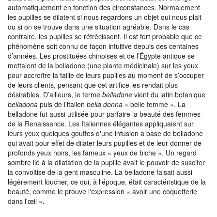
automatiquement en fonction des circonstances. Normalement
les pupilles se dilatent si nous regardons un objet qui nous plait
ou si on se trouve dans une situation agréable. Dans le cas
contraire, les pupilles se rétrécissent. Il est fort probable que ce
phénomène soit connu de façon intuitive depuis des centaines
d’années. Les prostituées chinoises et de l’Égypte antique se
mettaient de la belladone (une plante médicinale) sur les yeux
pour accroître la taille de leurs pupilles au moment de s’occuper
de leurs clients, pensant que cet artifice les rendait plus
désirables. D’ailleurs, le terme
belladone
vient du latin botanique
belladona
puis de l'italien
bella donna
« belle femme ». La
belladone fut aussi utilisée pour parfaire la beauté des femmes
de la Renaissance. Les Italiennes élégantes appliquaient sur
leurs yeux quelques gouttes d'une infusion à base de belladone
qui avait pour effet de dilater leurs pupilles et de leur donner de
profonds yeux noirs, les fameux « yeux de biche ». Un regard
sombre lié à la dilatation de la pupille avait le pouvoir de susciter
la convoitise de la gent masculine. La belladone faisait aussi
légèrement loucher, ce qui, à l'époque, était caractéristique de la
beauté, comme le prouve l'expression « avoir une coquetterie
dans l'œil ».