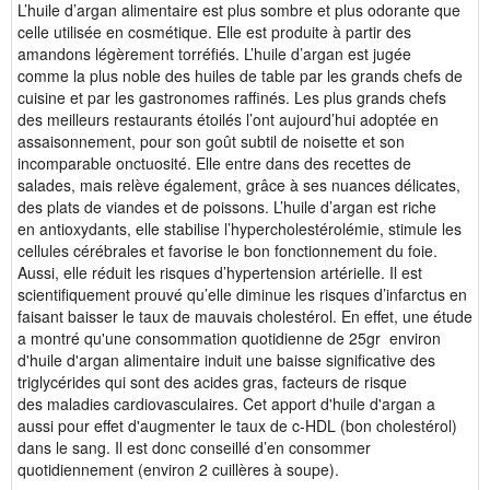
L’huile d’argan alimentaire est plus sombre et plus odorante que
celle utilisée en cosmétique. Elle est produite à partir des
amandons légèrement torréfiés. L’huile d’argan est jugée
comme la plus noble des huiles de table par les grands chefs de
cuisine et par les gastronomes raffinés. Les plus grands chefs
des meilleurs restaurants étoilés l’ont aujourd’hui adoptée en
assaisonnement, pour son goût subtil de noisette et son
incomparable onctuosité. Elle entre dans des recettes de
salades, mais relève également, grâce à ses nuances délicates,
des plats de viandes et de poissons. L’huile d’argan est riche
en antioxydants, elle stabilise l’hypercholestérolémie, stimule les
cellules cérébrales et favorise le bon fonctionnement du foie.
Aussi, elle réduit les risques d’hypertension artérielle. Il est
scientifiquement prouvé qu’elle diminue les risques d’infarctus en
faisant baisser le taux de mauvais cholestérol. En effet, une étude
a montré qu'une consommation quotidienne de 25gr environ
d'huile d'argan alimentaire induit une baisse significative des
triglycérides qui sont des acides gras, facteurs de risque
des maladies cardiovasculaires. Cet apport d'huile d'argan a
aussi pour effet d'augmenter le taux de c-HDL (bon cholestérol)
dans le sang. Il est donc conseillé d’en consommer
quotidiennement (environ 2 cuillères à soupe).