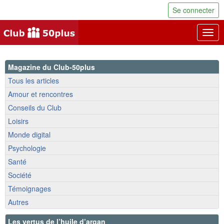
Se connecter
Togg
navig
Magazine du Club-50plus
Tous les articles
Amour et rencontres
Conseils du Club
Loisirs
Monde digital
Psychologie
Santé
Société
Témoignages
Autres
Les vertus de l’huile d’argan