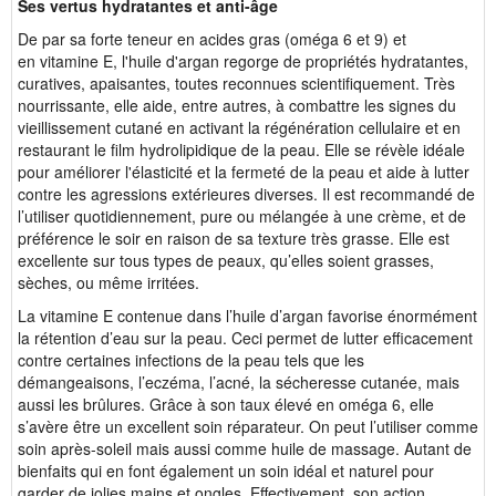
Ses vertus hydratantes et anti-âge
De par sa forte teneur en acides gras (oméga 6 et 9) et
en vitamine E, l'huile d'argan regorge de propriétés hydratantes,
curatives, apaisantes, toutes reconnues scientifiquement. Très
nourrissante, elle aide, entre autres, à combattre les signes du
vieillissement cutané en activant la régénération cellulaire et en
restaurant le film hydrolipidique de la peau. Elle se révèle idéale
pour améliorer l'élasticité et la fermeté de la peau et aide à lutter
contre les agressions extérieures diverses. Il est recommandé de
l’utiliser quotidiennement, pure ou mélangée à une crème, et de
préférence le soir en raison de sa texture très grasse. Elle est
excellente sur tous types de peaux, qu’elles soient grasses,
sèches, ou même irritées.
La vitamine E contenue dans l’huile d’argan favorise énormément
la rétention d’eau sur la peau. Ceci permet de lutter efficacement
contre certaines infections de la peau tels que les
démangeaisons, l’eczéma, l’acné, la sécheresse cutanée, mais
aussi les brûlures. Grâce à son taux élevé en oméga 6, elle
s’avère être un excellent soin réparateur. On peut l’utiliser comme
soin après-soleil mais aussi comme huile de massage. Autant de
bienfaits qui en font également un soin idéal et naturel pour
garder de jolies mains et ongles. Effectivement, son action