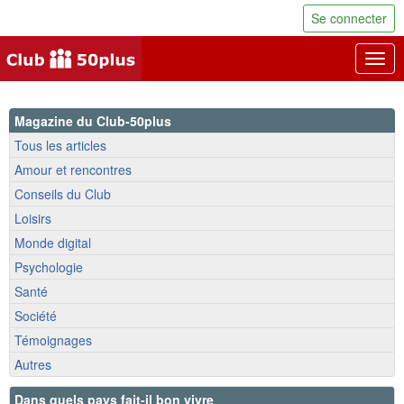
Se connecter
Togg
navig
Magazine du Club-50plus
Tous les articles
Amour et rencontres
Conseils du Club
Loisirs
Monde digital
Psychologie
Santé
Société
Témoignages
Autres
Dans quels pays fait-il bon vivre