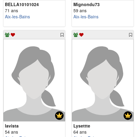
BELLA10101024
Mignondu73
71 ans
59 ans
Aix-les-Bains
Aix-les-Bains
lavista
Lysettte
54 ans
64 ans