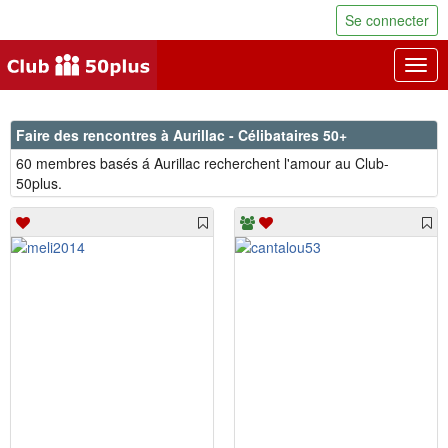
Se connecter
Togg
navig
Faire des rencontres à Aurillac - Célibataires 50+
60 membres basés á Aurillac recherchent l'amour au Club-
50plus.