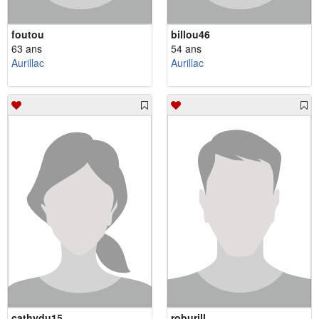
foutou
billou46
63 ans
54 ans
Aurillac
Aurillac
cathydu15
roburill