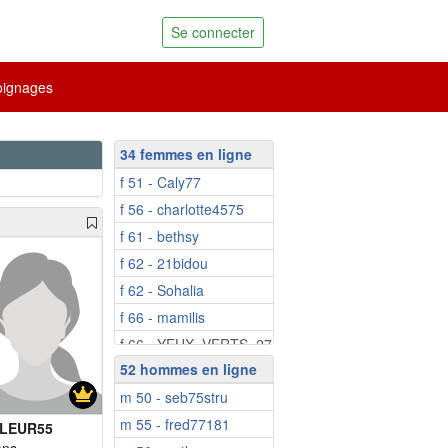
Se connecter
ignages
34 femmes en ligne
f 51 - Caly77
f 56 - charlotte4575
f 61 - bethsy
f 62 - 21bidou
f 62 - Sohalia
f 66 - mamilis
f 66 - YEUX_VERTS_27
52 hommes en ligne
f 66 - Caterina2a
m 50 - seb75stru
f 70 - Niicole
m 55 - fred77181
f 75 - Jeannempor...
LEUR55