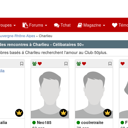
oupes
Forums
Tchat
Magazine
Témo
Auvergne-Rhône-Alpes
Charlieu
des rencontres à Charlieu - Célibataires 50+
res basés á Charlieu recherchent l'amour au Club-50plus.
alia
Neo185
coolretraite
F