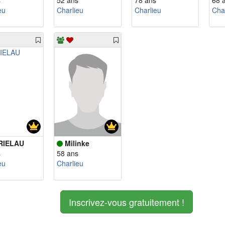
s
52 ans
78 ans
68 
eu
Charlieu
Charlieu
Cha
RIELAU
Milinke
s
58 ans
eu
Charlieu
Inscrivez-vous gratuitement !