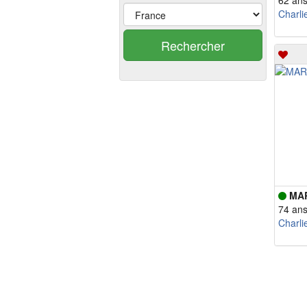
62 an
Charli
Rechercher
MA
74 an
Charli