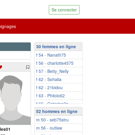
Se connecter
ignages
30 femmes en ligne
f 54 - Nanath75
f 56 - charlotte4575
f 57 - Betty_Nelly
f 62 - Sohalia
f 62 - 21bidou
f 63 - Philolo62
f 66 - Caterina2a
52 hommes en ligne
f 67 - Neuvie
m 50 - seb75stru
f 70 - Niicole
m 56 - outlaw
f 73 - Augustine1
les01