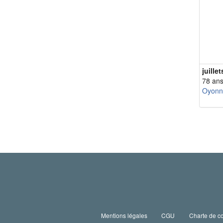
juille
78 an
Oyonn
Mentions légales
CGU
Charte de co