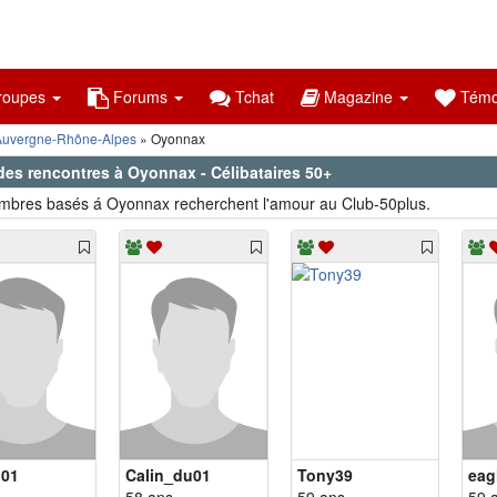
oupes
Forums
Tchat
Magazine
Témo
Auvergne-Rhône-Alpes
Oyonnax
des rencontres à Oyonnax - Célibataires 50+
bres basés á Oyonnax recherchent l'amour au Club-50plus.
n01
Calin_du01
Tony39
eag