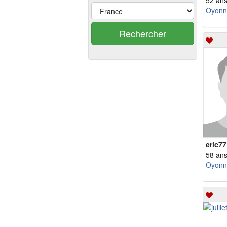
52 an
Oyonn
Rechercher
eric77
58 an
Oyonn