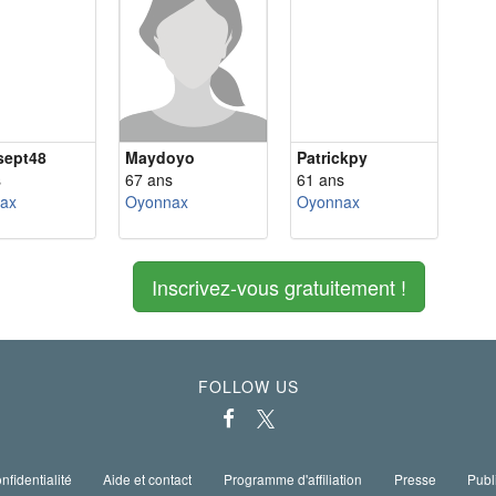
tsept48
Maydoyo
Patrickpy
s
67 ans
61 ans
ax
Oyonnax
Oyonnax
Inscrivez-vous gratuitement !
FOLLOW US
nfidentialité
Aide et contact
Programme d'affiliation
Presse
Publ