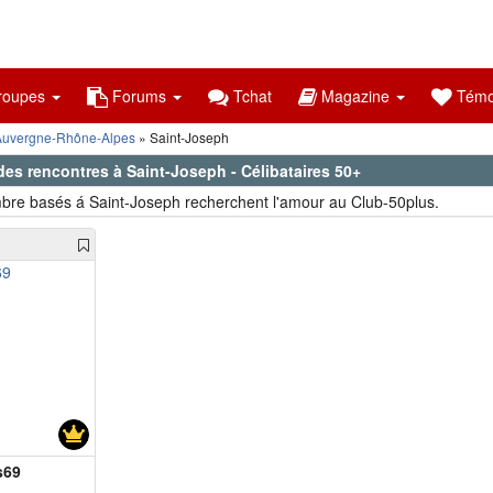
oupes
Forums
Tchat
Magazine
Témo
Auvergne-Rhône-Alpes
Saint-Joseph
des rencontres à Saint-Joseph - Célibataires 50+
re basés á Saint-Joseph recherchent l'amour au Club-50plus.
s69