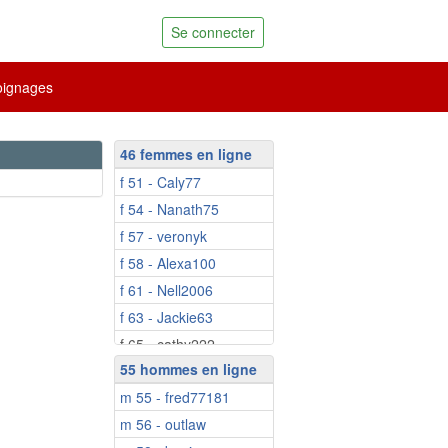
Se connecter
ignages
46 femmes en ligne
f 51 - Caly77
f 54 - Nanath75
f 57 - veronyk
f 58 - Alexa100
f 61 - Nell2006
f 63 - Jackie63
f 65 - cathy222
55 hommes en ligne
f 66 - YEUX_VERTS_27
m 55 - fred77181
f 66 - Caterina2a
m 56 - outlaw
f 67 - Neuvie