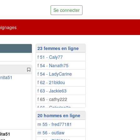
Se connecter
ignages
23 femmes en ligne
f 51 - Caly77
f 54 - Nanath75
f 54 - LadyCarine
f 62 - 21bidou
f 63 - Jackie63
f 65 - cathy222
f 66 - Caterina2a
20 hommes en ligne
f 73 - marie-jose84
m 55 - fred77181
f 60 - Marmite1997
m 56 - outlaw
f 61 - buffet
ita51