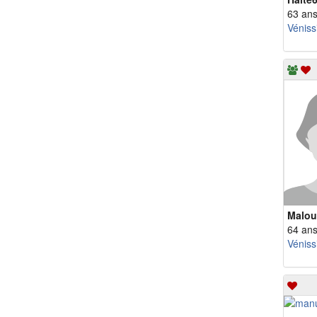
63 an
Véniss
Malou
64 an
Véniss