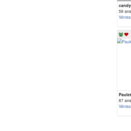
candy
59 an
Véniss
Paule
87 an
Véniss