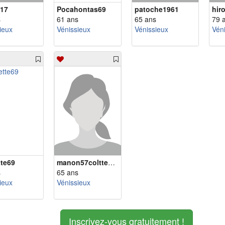
17
Pocahontas69
patoche1961
hir
s
61 ans
65 ans
79 
ieux
Vénissieux
Vénissieux
Vén
tte69
manon57colttengono
s
65 ans
ieux
Vénissieux
Inscrivez-vous gratuitement !