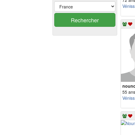
72 an
Véniss
Rechercher
nouno
55 an
Véniss