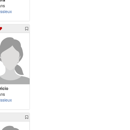
ans
issieux
ricio
ans
issieux