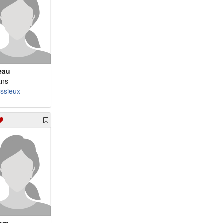
m 82 - jacekov
eau
ans
issieux
ora