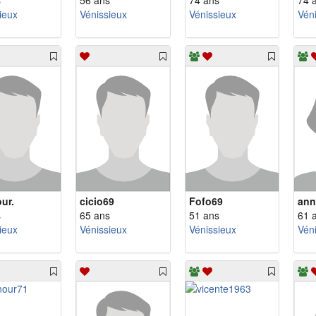
s
56 ans
74 ans
74 
ieux
Vénissieux
Vénissieux
Vén
ur.
cicio69
Fofo69
ann
s
65 ans
51 ans
61 
ieux
Vénissieux
Vénissieux
Vén