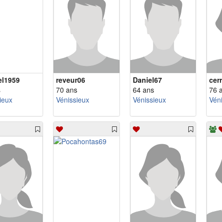
l1959
reveur06
Daniel67
cerr
s
70 ans
64 ans
76 
ieux
Vénissieux
Vénissieux
Vén