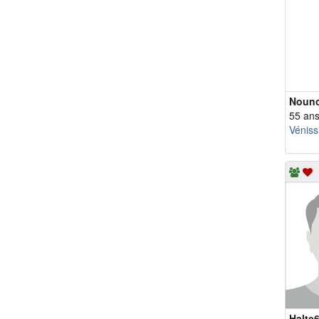
Noun
55 an
Véniss
Halte