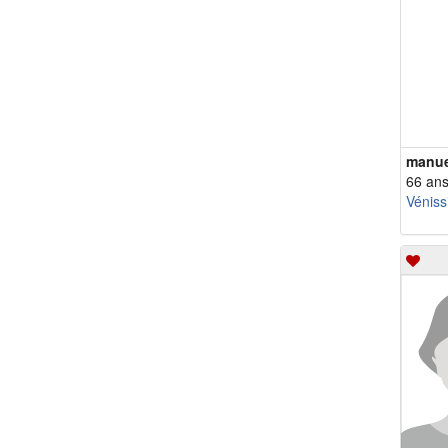
manue
66 an
Véniss