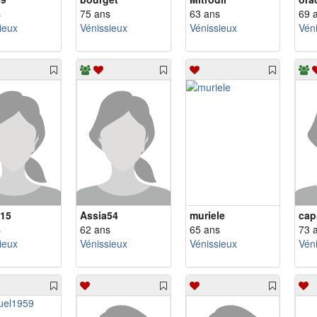
s
75 ans
63 ans
69 
ieux
Vénissieux
Vénissieux
Vén
15
Assia54
muriele
cap
s
62 ans
65 ans
73 
ieux
Vénissieux
Vénissieux
Vén