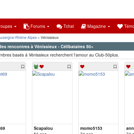
oupes
Forums
Tchat
Magazine
Témo
Auvergne-Rhône-Alpes
Vénissieux
des rencontres à Vénissieux - Célibataires 50+
bres basés á Vénissieux recherchent l'amour au Club-50plus.
t69
Scapalou
momo5153
ann