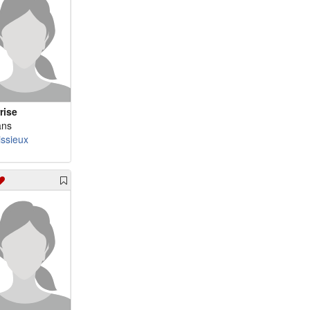
rise
ans
issieux