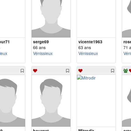
our71
serge69
vicente1963
ros
s
66 ans
63 ans
71 
ieux
Vénissieux
Vénissieux
Vén
69
bourget
Mitrodir
ora