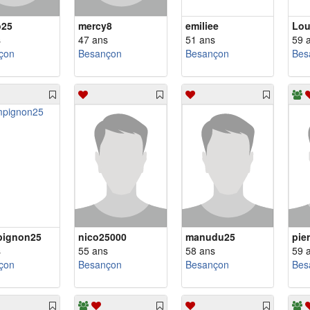
o25
mercy8
emiliee
Lou
s
47 ans
51 ans
59 
çon
Besançon
Besançon
Bes
pignon25
nico25000
manudu25
pier
s
55 ans
58 ans
59 
çon
Besançon
Besançon
Bes