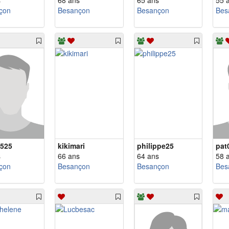
s
68 ans
65 ans
55 
çon
Besançon
Besançon
Bes
6525
kikimari
philippe25
pat
s
66 ans
64 ans
58 
çon
Besançon
Besançon
Bes