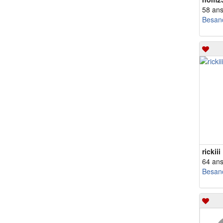
58 an
Besan
rickiii
64 an
Besan