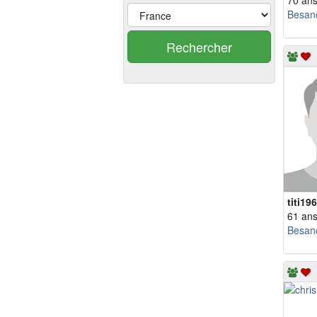
70 an
Besan
Rechercher
titi19
61 an
Besan