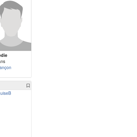
die
ans
ançon