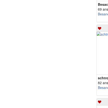
Besac
69 an
Besan
schtr
82 an
Besan