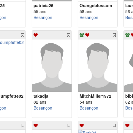
25
patricia25
Orangeblossom
lau
s
55 ans
58 ans
56 
çon
Besançon
Besançon
Bes
oumpfette02
takadja
MitchMiller1972
bib
s
82 ans
54 ans
62 
çon
Besançon
Besançon
Bes