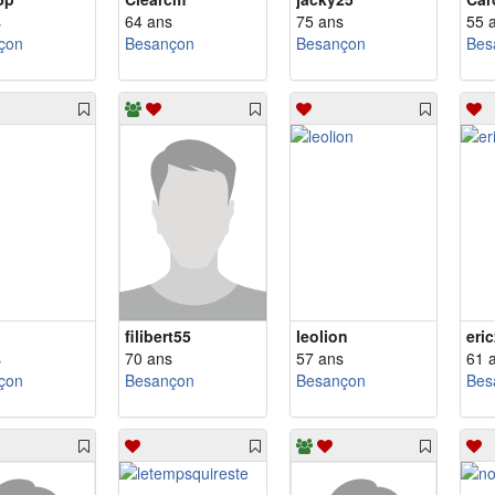
s
64 ans
75 ans
55 
çon
Besançon
Besançon
Bes
filibert55
leolion
eri
s
70 ans
57 ans
61 
çon
Besançon
Besançon
Bes