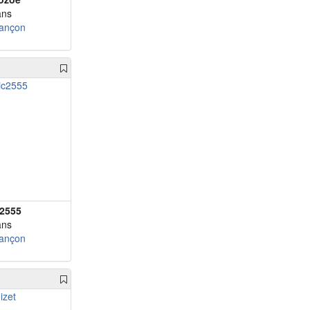
ans
ançon
c2555
ans
ançon