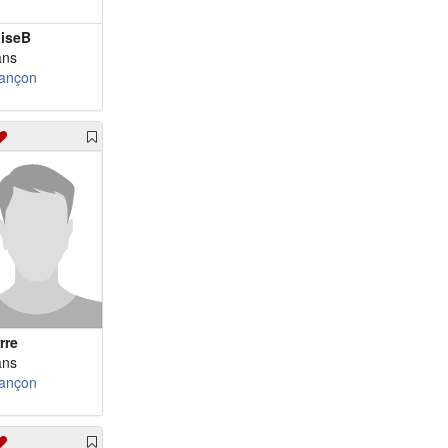
iseB
ans
ançon
rre
ans
ançon