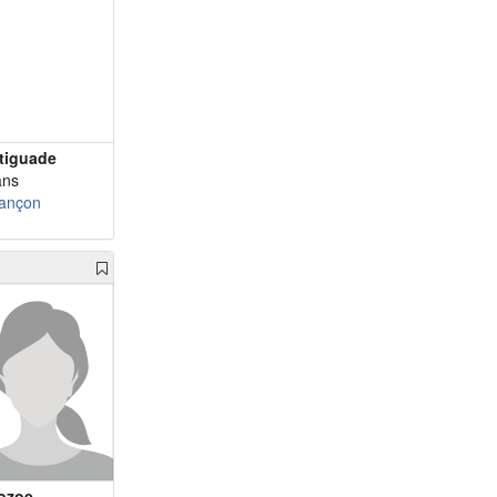
tiguade
ans
ançon
ozoe