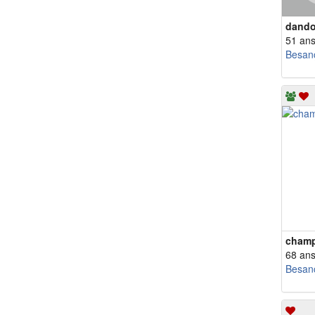
dand
51 an
Besan
cham
68 an
Besan