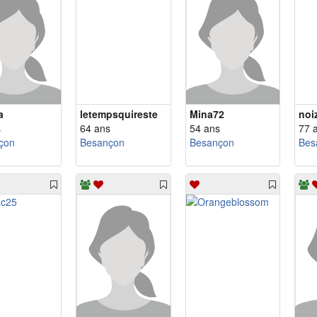
a
letempsquireste
Mina72
noi
s
64 ans
54 ans
77 
çon
Besançon
Besançon
Bes