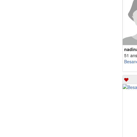
nadin
51 an
Besan