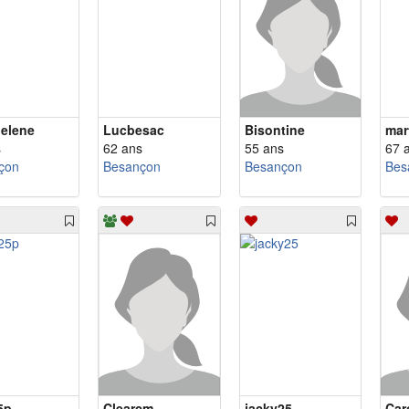
helene
Lucbesac
Bisontine
mar
s
62 ans
55 ans
67 
çon
Besançon
Besançon
Bes
5p
Clearcm
jacky25
Car