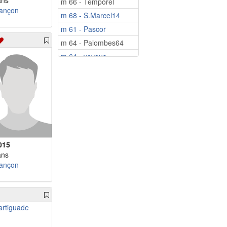
ans
m 66 - Temporel
ançon
m 68 - S.Marcel14
m 61 - Pascor
m 64 - Palombes64
m 64 - voyous
m 65 - louison35
m 65 - Zanzi18
m 71 - Thierry38
m 71 - dyeffen
m 74 - harry60
m 75 - diegomarco
015
ans
ançon