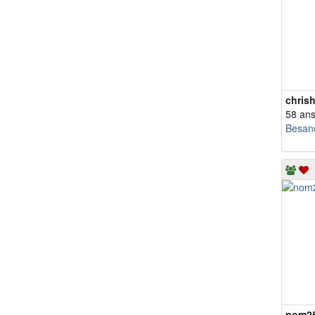
chris
58 an
Besan
nom2