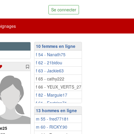
Se connecter
ignages
10 femmes en ligne
f 54 - Nanath75
f 62 - 21bidou
f 63 - Jackie63
f 65 - cathy222
f 66 - YEUX_VERTS_27
f 82 - Marguie17
f 61 - Factrice71
13 hommes en ligne
f 66 - BELLISA
m 55 - fred77181
f 71 - Marie1810
m 60 - RICKY.90
f 74 - madaphnee
ie25