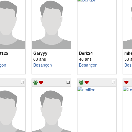
0125
Garyyy
Berk24
mhe
s
63 ans
46 ans
53 
çon
Besançon
Besançon
Bes