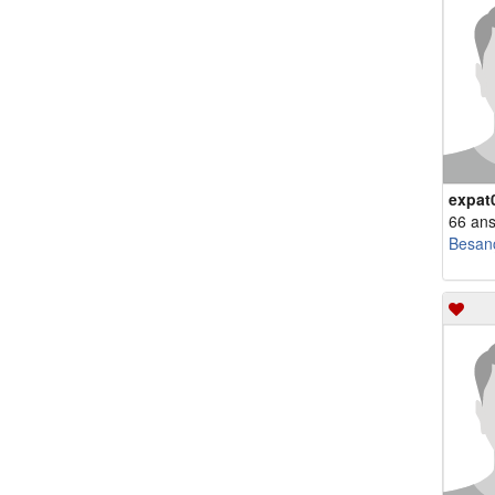
expat
66 an
Besan