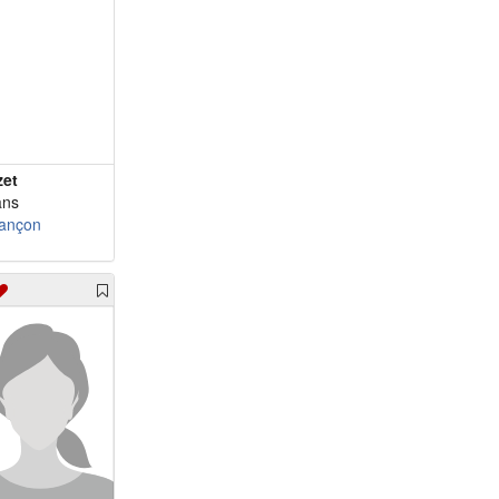
zet
ans
ançon