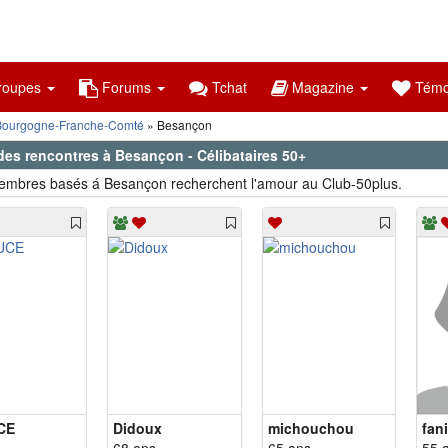
oupes
Forums
Tchat
Magazine
Témo
Bourgogne-Franche-Comté
Besançon
des rencontres à Besançon - Célibataires 50+
mbres basés á Besançon recherchent l'amour au Club-50plus.
CE
Didoux
michouchou
fan