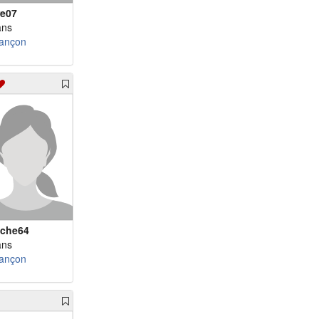
re07
ans
ançon
iche64
ans
ançon