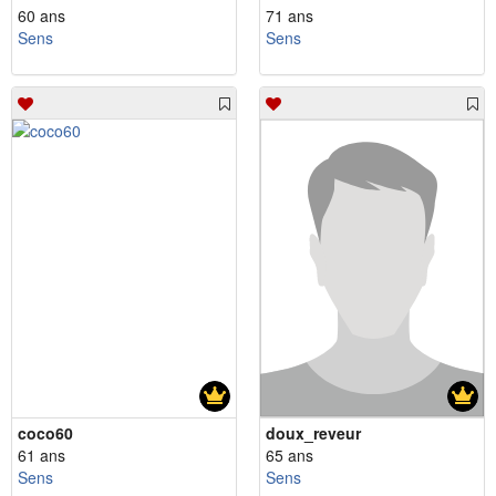
60 ans
71 ans
Sens
Sens
coco60
doux_reveur
61 ans
65 ans
Sens
Sens