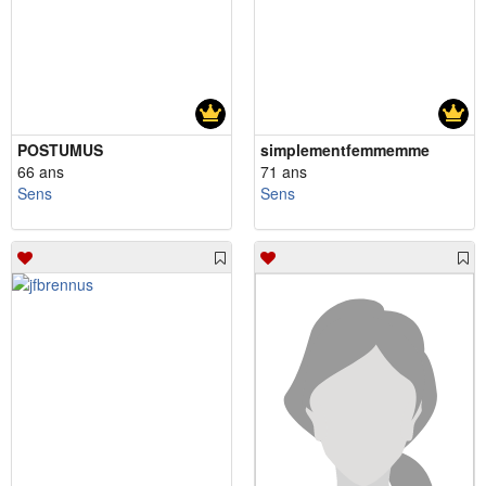
POSTUMUS
simplementfemmemme
66 ans
71 ans
Sens
Sens