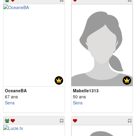
OceaneBA
Mabelle1313
67 ans
50 ans
Sens
Sens