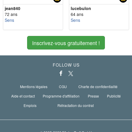
jean840
lucebulon
72 ans
64 ans
Sens
Sens
Inscrivez-vous gratuitement !
FOLLOW US
Mentions légales
CGU
Charte de confidentialité
Aide et contact
Programme d'affiliation
Presse
Publicité
Emplois
Rétractation du contrat