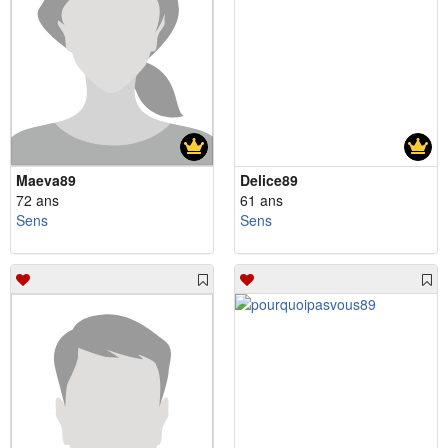
Maeva89
Delice89
72 ans
61 ans
Sens
Sens