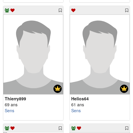
Thierry899
Helios64
69 ans
61 ans
Sens
Sens