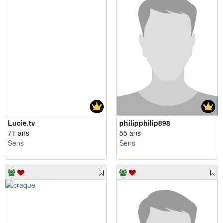
Lucie.tv
philipphilip898
71 ans
55 ans
Sens
Sens