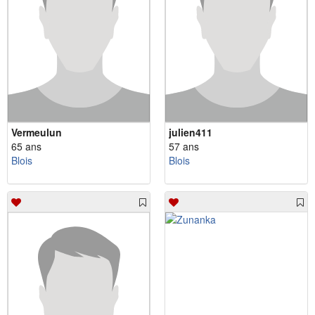
Vermeulun
julien411
65 ans
57 ans
Blois
Blois