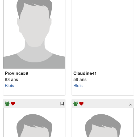
Province59
Claudine41
63 ans
59 ans
Blois
Blois