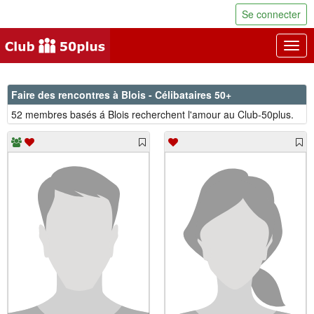
Se connecter
Togg
navig
Faire des rencontres à Blois - Célibataires 50+
52 membres basés á Blois recherchent l'amour au Club-50plus.