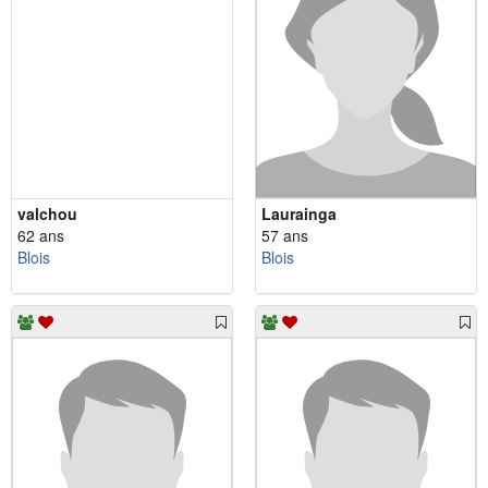
valchou
Laurainga
62 ans
57 ans
Blois
Blois