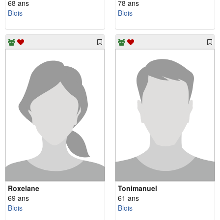
68 ans
78 ans
Blois
Blois
Roxelane
Tonimanuel
69 ans
61 ans
Blois
Blois