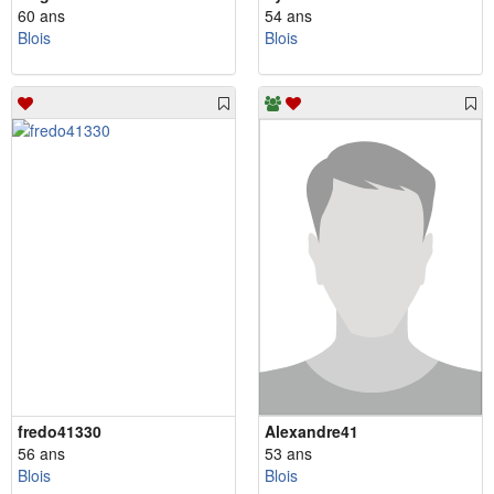
60 ans
54 ans
Blois
Blois
fredo41330
Alexandre41
56 ans
53 ans
Blois
Blois