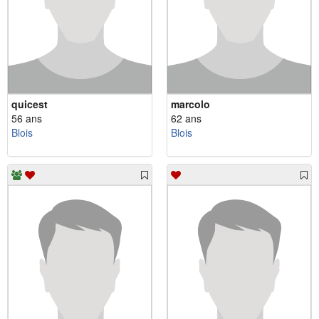
quicest
marcolo
56 ans
62 ans
Blois
Blois