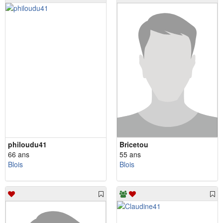
philoudu41
Bricetou
66 ans
55 ans
Blois
Blois