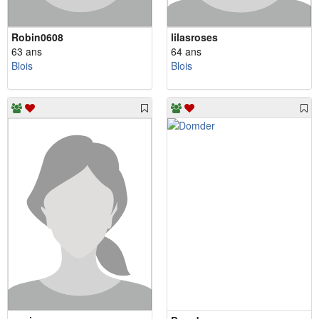
Robin0608
lilasroses
63 ans
64 ans
Blois
Blois