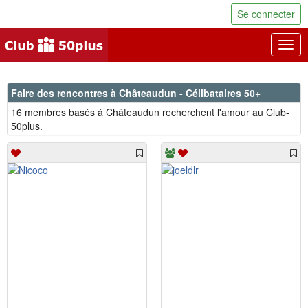
Se connecter
Togg
navig
Faire des rencontres à Châteaudun - Célibataires 50+
16 membres basés á Châteaudun recherchent l'amour au Club-
50plus.