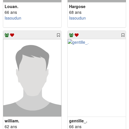
Louan.
Hargose
66 ans
68 ans
Issoudun
Issoudun
william.
gentille_.
62 ans
66 ans