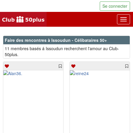
Se connecter
Togg
navig
Faire des rencontres à Issoudun - Célibataires 50+
11 membres basés á Issoudun recherchent l'amour au Club-
50plus.