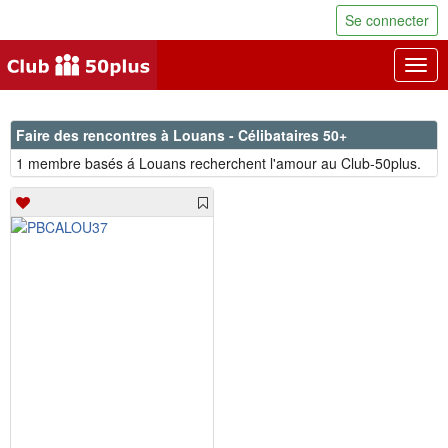
Se connecter
Togg
navig
Faire des rencontres à Louans - Célibataires 50+
1 membre basés á Louans recherchent l'amour au Club-50plus.