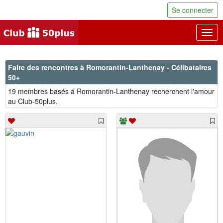
Se connecter
Togg
navig
Faire des rencontres à Romorantin-Lanthenay - Célibataires
50+
19 membres basés á Romorantin-Lanthenay recherchent l'amour
au Club-50plus.