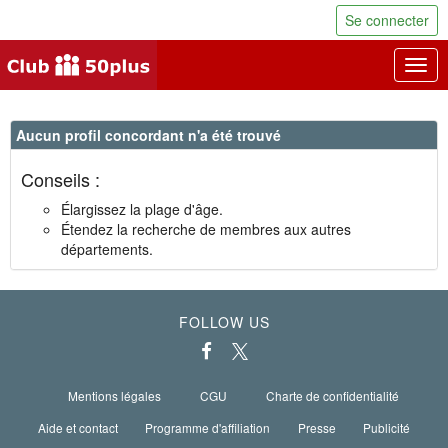
Se connecter
Togg
navig
Aucun profil concordant n'a été trouvé
Conseils :
Élargissez la plage d'âge.
Étendez la recherche de membres aux autres
départements.
FOLLOW US
Mentions légales
CGU
Charte de confidentialité
Aide et contact
Programme d'affiliation
Presse
Publicité