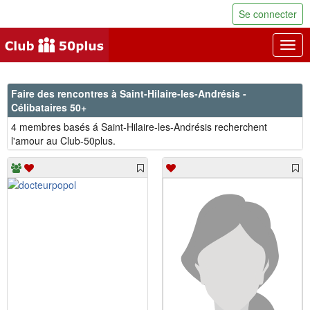
Se connecter
Togg
navig
Faire des rencontres à Saint-Hilaire-les-Andrésis -
Célibataires 50+
4 membres basés á Saint-Hilaire-les-Andrésis recherchent
l'amour au Club-50plus.