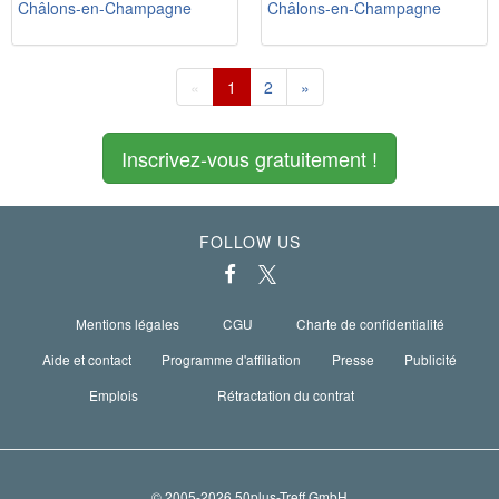
Châlons-en-Champagne
Châlons-en-Champagne
«
1
2
»
Inscrivez-vous gratuitement !
FOLLOW US
Mentions légales
CGU
Charte de confidentialité
Aide et contact
Programme d'affiliation
Presse
Publicité
Emplois
Rétractation du contrat
© 2005-2026 50plus-Treff GmbH