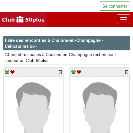
Se connecter
Togg
navig
Faire des rencontres à Châlons-en-Champagne -
Célibataires 50+
74 membres basés á Châlons-en-Champagne recherchent
l'amour au Club-50plus.