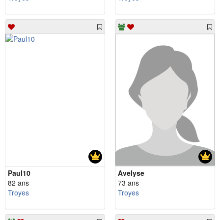
Paul10
Avelyse
82 ans
73 ans
Troyes
Troyes