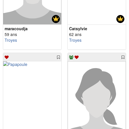
maracoudja
Catsylvie
59 ans
62 ans
Troyes
Troyes