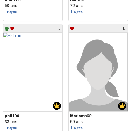
50 ans
72 ans
Troyes
Troyes
phil100
Mariama62
63 ans
59 ans
Troyes
Troyes