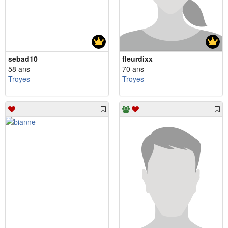
sebad10
fleurdixx
58 ans
70 ans
Troyes
Troyes