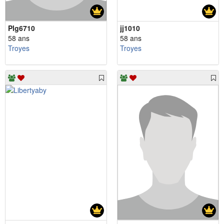
Plg6710
jj1010
58 ans
58 ans
Troyes
Troyes