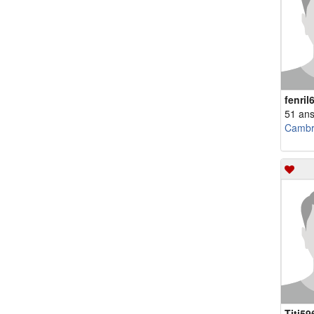
fenril
51 an
Cambr
Titi59