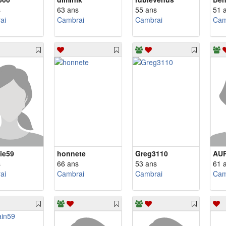
s
63 ans
55 ans
51 
ai
Cambrai
Cambrai
Cam
ie59
honnete
Greg3110
AU
s
66 ans
53 ans
61 
ai
Cambrai
Cambrai
Cam