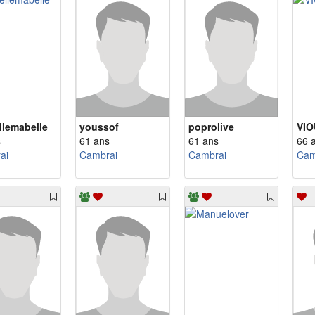
llemabelle
youssof
poprolive
VIO
s
61 ans
61 ans
66 
ai
Cambrai
Cambrai
Cam