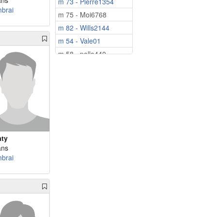
ans
m 73 - Pierre1354
brai
m 75 - Moi6768
m 82 - Wills2144
m 54 - Vale01
m 58 - pollo440
m 61 - Pascor
m 62 - Slimann59
m 64 - voyous
m 70 - tennis12
m 71 - Thierry38
m 72 - Jyps35
aty
m 73 - jeanandre731
ans
brai
m 76 - stylo21
m 77 - Noritaka