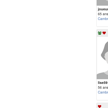
joueu
65 an
Cambr
lise59
56 an
Cambr