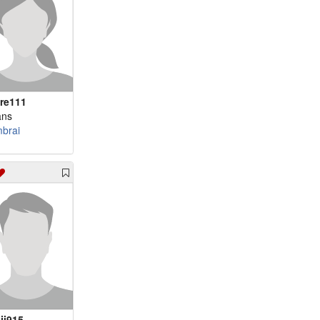
ire111
ans
brai
ji915