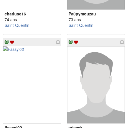
charluse16
Pa0pymouzau
74 ans
73 ans
Saint-Quentin
Saint-Quentin
Passyl02
ericcck