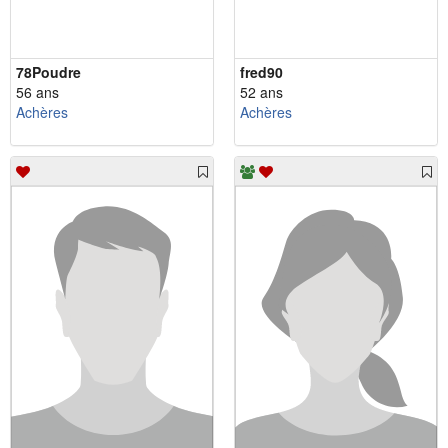
78Poudre
fred90
56 ans
52 ans
Achères
Achères