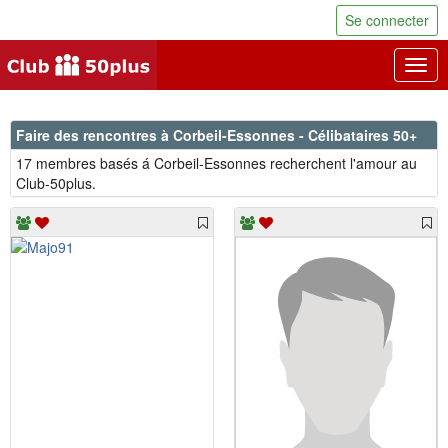
Se connecter
Togg
navig
Faire des rencontres à Corbeil-Essonnes - Célibataires 50+
17 membres basés á Corbeil-Essonnes recherchent l'amour au
Club-50plus.