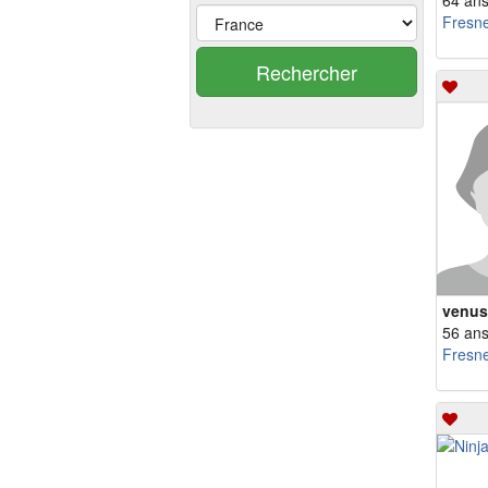
64 an
Fresn
Rechercher
venus
56 an
Fresn