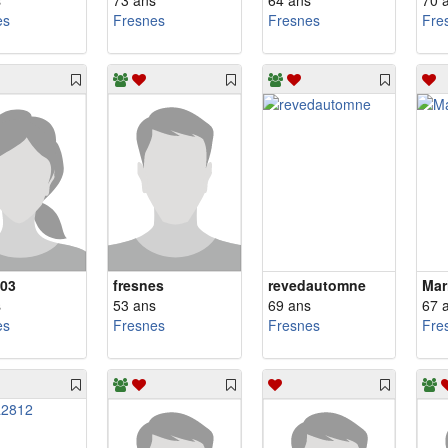
s
73 ans
64 ans
70 
es
Fresnes
Fresnes
Fre
03
fresnes
revedautomne
Mar
s
53 ans
69 ans
67 
es
Fresnes
Fresnes
Fre