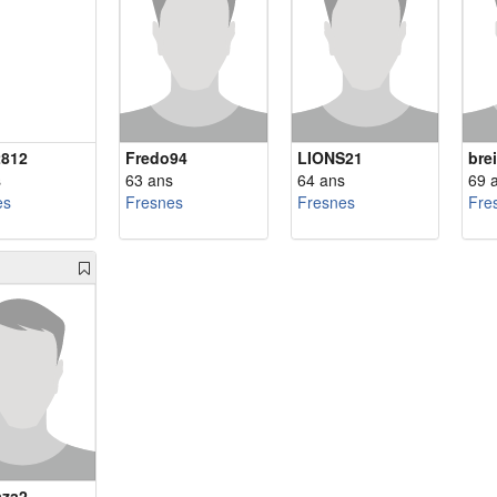
2812
Fredo94
LIONS21
bre
s
63 ans
64 ans
69 
es
Fresnes
Fresnes
Fre
aza2