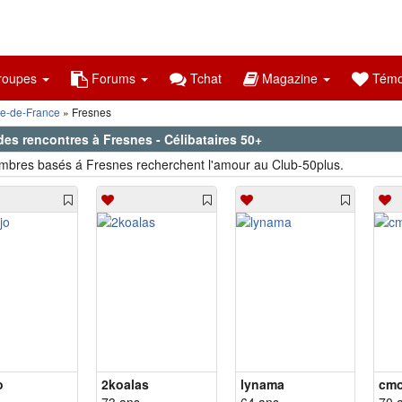
oupes
Forums
Tchat
Magazine
Témo
le-de-France
Fresnes
des rencontres à Fresnes - Célibataires 50+
bres basés á Fresnes recherchent l'amour au Club-50plus.
o
2koalas
lynama
cmo