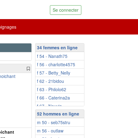
Se connecter
ignages
34 femmes en ligne
f 54 - Nanath75
f 56 - charlotte4575
f 57 - Betty_Nelly
f 62 - 21bidou
f 63 - Philolo62
f 66 - Caterina2a
f 67 - Neuvie
52 hommes en ligne
f 70 - Niicole
m 50 - seb75stru
f 73 - Augustine1
m 56 - outlaw
f 75 - Jeannempor...
ichant