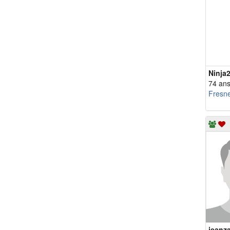
Ninja
74 an
Fresn
jeanz