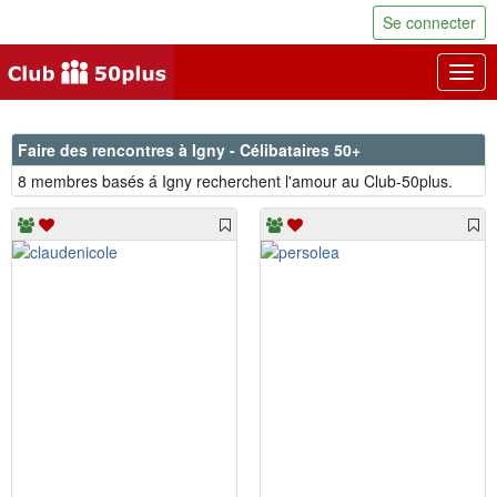
Se connecter
Togg
navig
Faire des rencontres à Igny - Célibataires 50+
8 membres basés á Igny recherchent l'amour au Club-50plus.