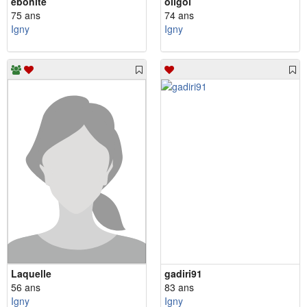
ebonite
oligol
75 ans
74 ans
Igny
Igny
Laquelle
gadiri91
56 ans
83 ans
Igny
Igny