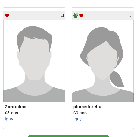
Zorronimo
plumedezebu
65 ans
69 ans
Igny
Igny