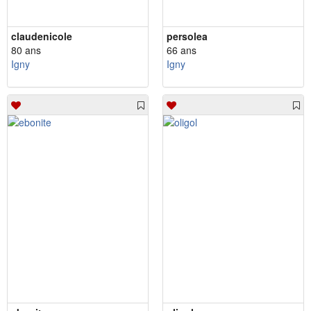
claudenicole
persolea
80 ans
66 ans
Igny
Igny