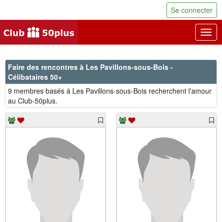
Se connecter
Togg
navig
Faire des rencontres à Les Pavillons-sous-Bois -
Célibataires 50+
9 membres basés á Les Pavillons-sous-Bois recherchent l'amour
au Club-50plus.