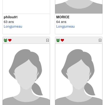
philou91
MORICE
63 ans
64 ans
Longjumeau
Longjumeau