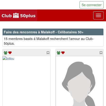
Se connecter
Togg
navig
Faire des rencontres à Malakoff - Célibataires 50+
15 membres basés á Malakoff recherchent l'amour au Club-
50plus.