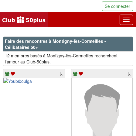
Se connecter
Togg
navig
Faire des rencontres à Montigny-lès-Cormeilles -
Célibataires 50+
12 membres basés á Montigny-lès-Cormeilles recherchent
l'amour au Club-50plus.