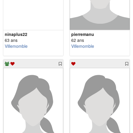
ninaplus22
pierremanu
63 ans
62 ans
Villemomble
Villemomble