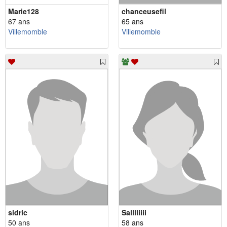
Marie128
chanceusefil
67 ans
65 ans
Villemomble
Villemomble
sidric
Salllliiii
50 ans
58 ans