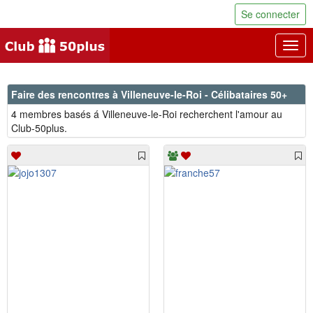
Se connecter
Togg
navig
Faire des rencontres à Villeneuve-le-Roi - Célibataires 50+
4 membres basés á Villeneuve-le-Roi recherchent l'amour au
Club-50plus.