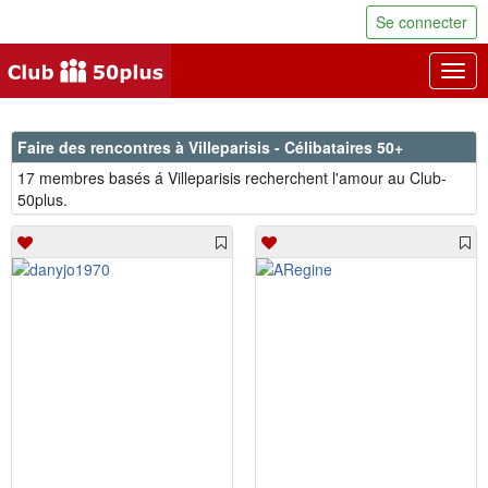
Se connecter
Togg
navig
Faire des rencontres à Villeparisis - Célibataires 50+
17 membres basés á Villeparisis recherchent l'amour au Club-
50plus.