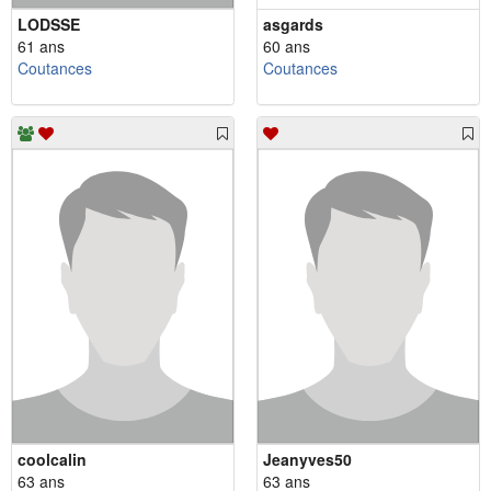
LODSSE
asgards
61 ans
60 ans
Coutances
Coutances
coolcalin
Jeanyves50
63 ans
63 ans