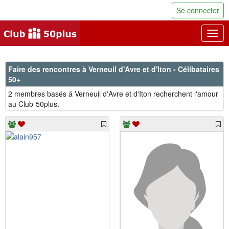
Se connecter
Togg
navig
Faire des rencontres à Verneuil d'Avre et d'Iton - Célibataires
50+
2 membres basés á Verneuil d'Avre et d'Iton recherchent l'amour
au Club-50plus.