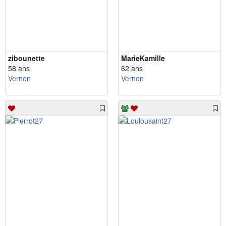
zibounette
MarieKamille
58 ans
62 ans
Vernon
Vernon