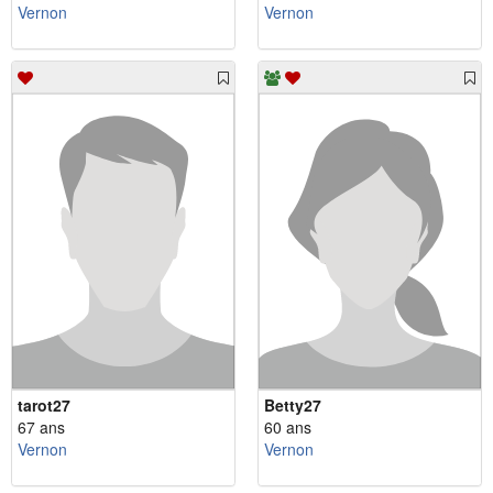
Vernon
Vernon
tarot27
Betty27
67 ans
60 ans
Vernon
Vernon