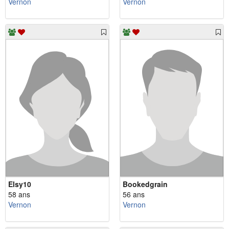
Vernon
Vernon
Elsy10
Bookedgrain
58 ans
56 ans
Vernon
Vernon