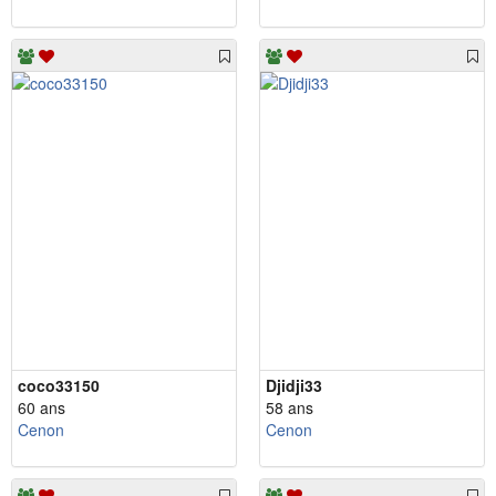
coco33150
Djidji33
60 ans
58 ans
Cenon
Cenon