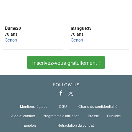
Dume20
mangue33
78 ans
70 ans
Cenon
Cenon
Inscrivez-vous gratuitement !
FOLLOW US
Mentions légales
CGU
Charte de confidentialité
Aide et contact
Programme d'affiliation
Presse
Publicité
Emplois
Rétractation du contrat