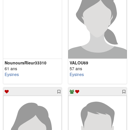
NounoursRieur33310
VALOU69
61 ans
57 ans
Eysines
Eysines