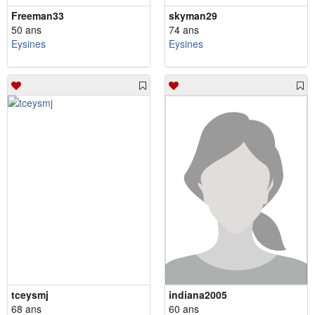
Freeman33
skyman29
50 ans
74 ans
Eysines
Eysines
tceysmj
indiana2005
68 ans
60 ans