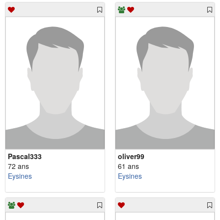
Pascal333
oliver99
72 ans
61 ans
Eysines
Eysines