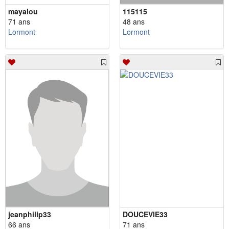
mayalou
115115
71 ans
48 ans
Lormont
Lormont
jeanphilip33
DOUCEVIE33
66 ans
71 ans