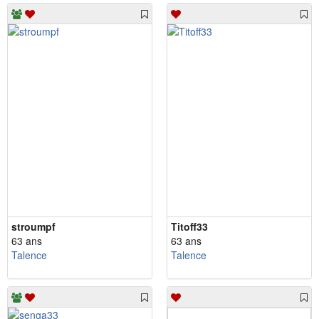
stroumpf
Titoff33
63 ans
63 ans
Talence
Talence