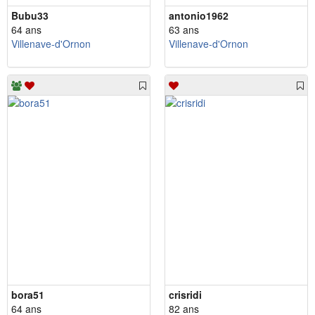
Bubu33
antonio1962
64 ans
63 ans
Villenave-d'Ornon
Villenave-d'Ornon
bora51
crisridi
64 ans
82 ans