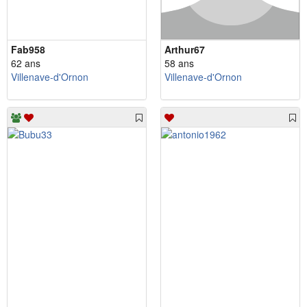
Fab958
Arthur67
62 ans
58 ans
Villenave-d'Ornon
Villenave-d'Ornon