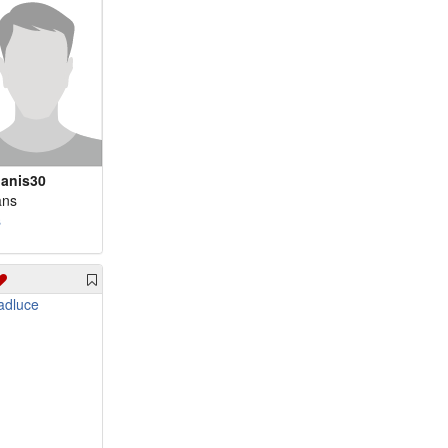
anis30
ans
s