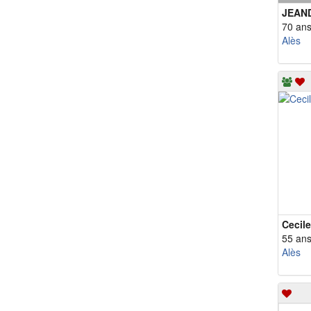
JEAN
70 an
Alès
Cecil
55 an
Alès