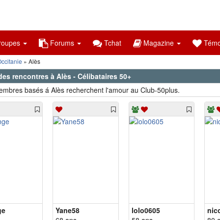
oupes
Forums
Tchat
Magazine
Témo
ccitanie
Alès
des rencontres à Alès - Célibataires 50+
mbres basés á Alès recherchent l'amour au Club-50plus.
ge
Yane58
lolo0605
nic