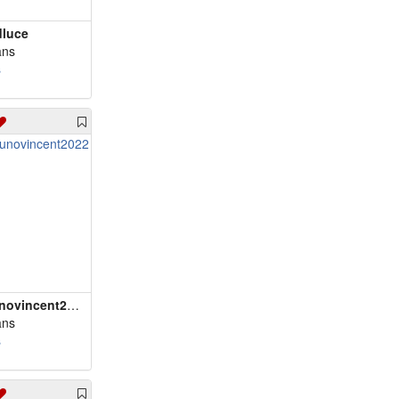
luce
ans
s
Brunovincent2022
ans
s