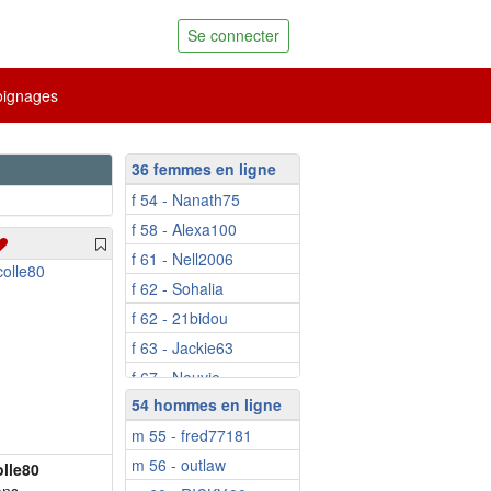
Se connecter
ignages
36 femmes en ligne
f 54 - Nanath75
f 58 - Alexa100
f 61 - Nell2006
f 62 - Sohalia
f 62 - 21bidou
f 63 - Jackie63
f 67 - Neuvie
54 hommes en ligne
f 67 - Doobbie
m 55 - fred77181
f 71 - fluoril
m 56 - outlaw
f 47 - Gasytsara
olle80