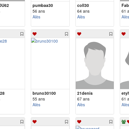
DU62
pumbaa30
coll30
Fab
s
56 ans
64 ans
61 
Alès
Alès
Alè
e28
bruno30100
21denis
ety
s
55 ans
67 ans
61 
Alès
Alès
Alè