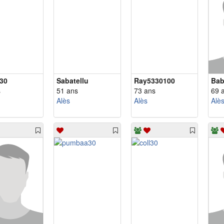
e30
Sabatellu
Ray5330100
Bab
s
51 ans
73 ans
69 
Alès
Alès
Alè