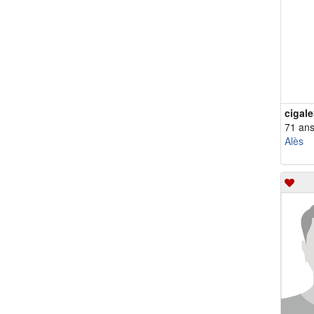
cigal
71 an
Alès