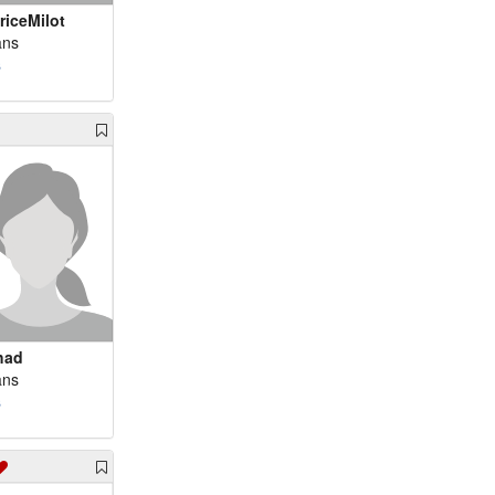
riceMilot
ans
s
had
ans
s