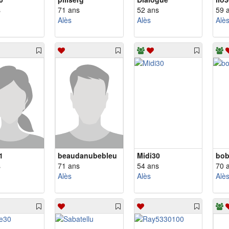
s
71 ans
52 ans
59 
Alès
Alès
Alè
1
beaudanubebleu
Midi30
bob
s
71 ans
54 ans
70 
Alès
Alès
Alè