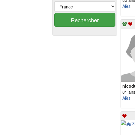
80 an
Alès
Rechercher
nicod
81 an
Alès