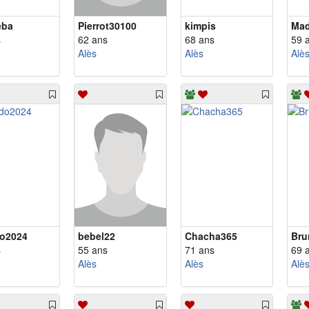
eba
Pierrot30100
kimpis
Mad
s
62 ans
68 ans
59 
Alès
Alès
Alè
do2024
bebel22
Chacha365
s
55 ans
71 ans
69 
Alès
Alès
Alè