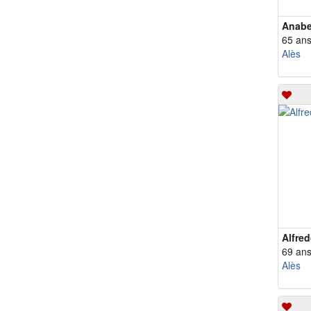
Anab
65 an
Alès
Alfre
69 an
Alès