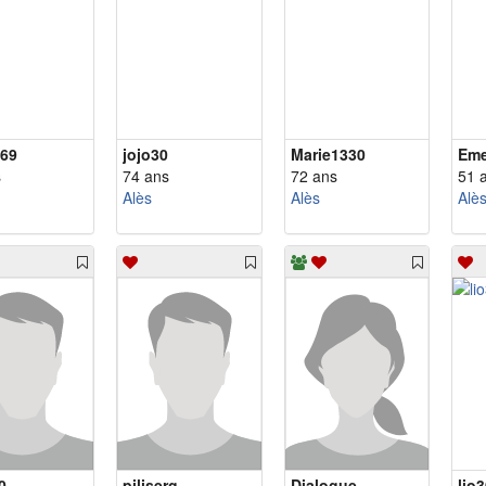
869
jojo30
Marie1330
Eme
s
74 ans
72 ans
51 
Alès
Alès
Alè
0
piliserg
Dialogue
lio