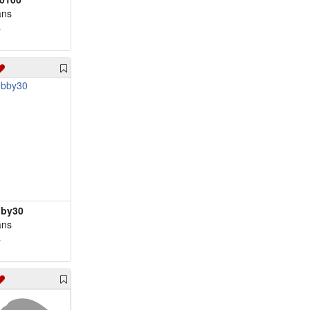
ans
m 68 - Alain6333
s
m 69 - Ol20v650
m 70 - Navyp78
m 70 - Ma56nou
m 71 - jc.bdx
m 71 - Thierry38
m 71 - Viajar
m 71 - YVAN38
m 71 - celibre
m 73 - creedence80
m 73 - Susuki26
by30
m 74 - harry60
ans
s
m 75 - diegomarco
m 76 - mich1950
m 77 - Paulberk
m 77 - poldk59