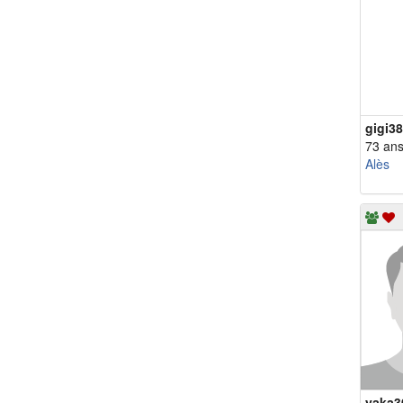
gigi3
73 an
Alès
yaka3