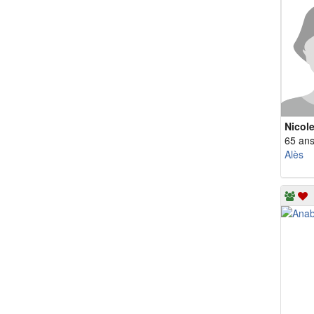
Nicol
65 an
Alès