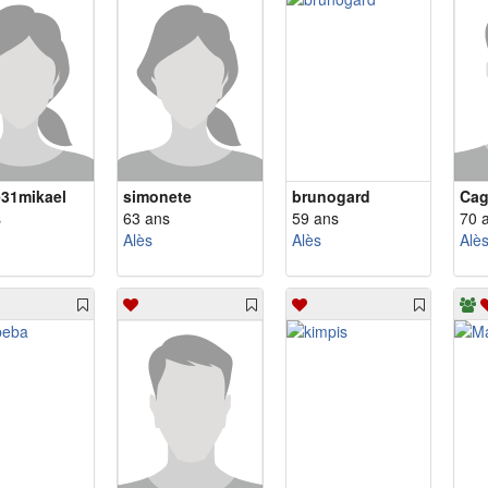
e31mikael
simonete
brunogard
Cag
s
63 ans
59 ans
70 
Alès
Alès
Alè