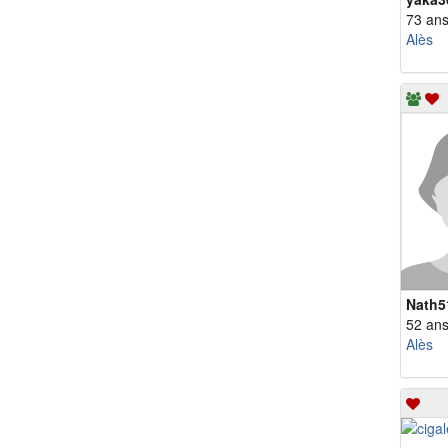
73 an
Alès
Nath5
52 an
Alès