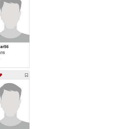
m 78 - willybald
m 82 - jacekov
ar56
ans
s