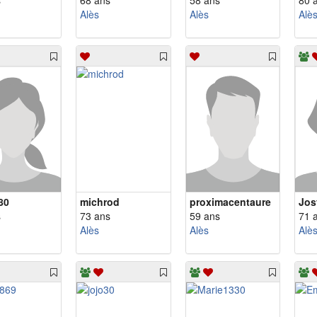
s
68 ans
58 ans
80 
Alès
Alès
Alè
80
michrod
proximacentaure
Jos
s
73 ans
59 ans
71 
Alès
Alès
Alè