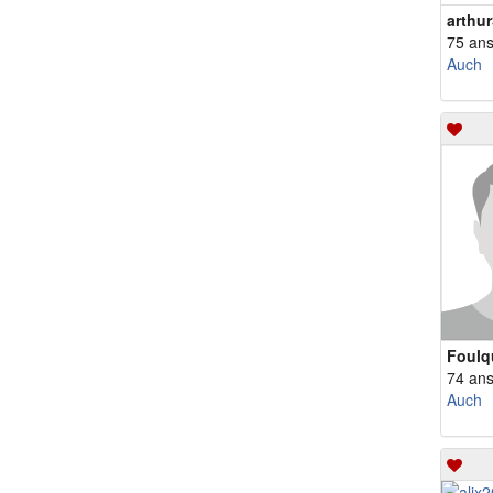
arthu
75 an
Auch
Foulq
74 an
Auch