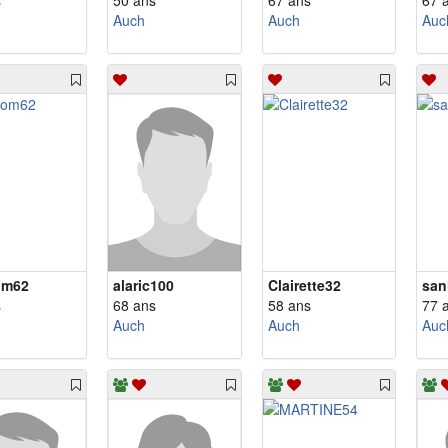
s
50 ans
67 ans
67 
Auch
Auch
Auc
om62
alaric100
Clairette32
san
s
68 ans
58 ans
77 
Auch
Auch
Auc