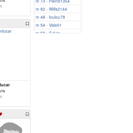
ans
m 73 - Pierre1354
h
m 82 - Wills2144
m 48 - loulou78
m 54 - Vale01
m 58 - Sylvio_.
m 59 - luimeme66
m 61 - Pascor
m 64 - voyous
m 68 - jeanmi58
m 72 - Jyps35
m 73 - jeanandre731
lucar
m 74 - Jules92
ans
h
m 76 - stylo21