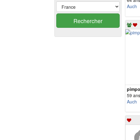
64 an
Auch
Rechercher
pimp
59 an
Auch