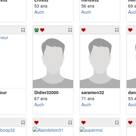
s
53 ans
56 ans
69 
Auch
Auch
Auc
our
Didier32000
saramon32
dan
s
67 ans
71 ans
53 
Auch
Auch
Auc