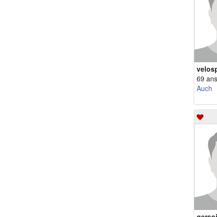
velos
69 an
Auch
gerso