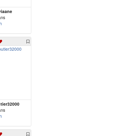
viaane
ans
h
tier32000
ans
h