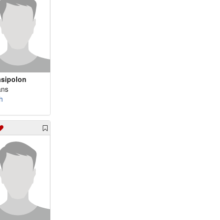
sipolon
ans
h