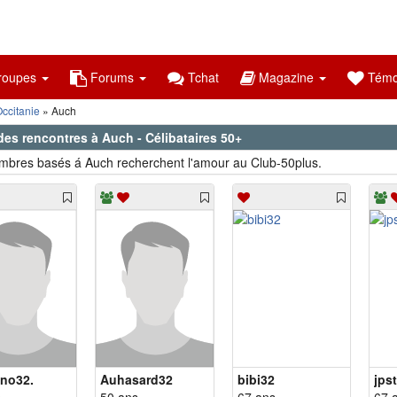
oupes
Forums
Tchat
Magazine
Témo
ccitanie
Auch
des rencontres à Auch - Célibataires 50+
bres basés á Auch recherchent l'amour au Club-50plus.
no32.
Auhasard32
bibi32
jps