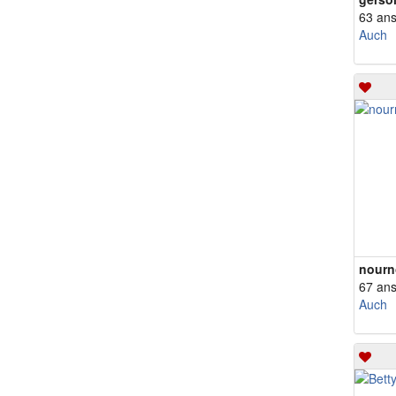
63 an
Auch
nourn
67 an
Auch