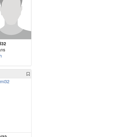
ol32
ans
h
i32