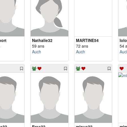
port
Nathalie32
MARTINE54
lol
s
59 ans
72 ans
54 
Auch
Auch
Auc
is32
Eros32
minus32
mim