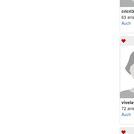
cricri
63 an
Auch
vivela
72 an
Auch