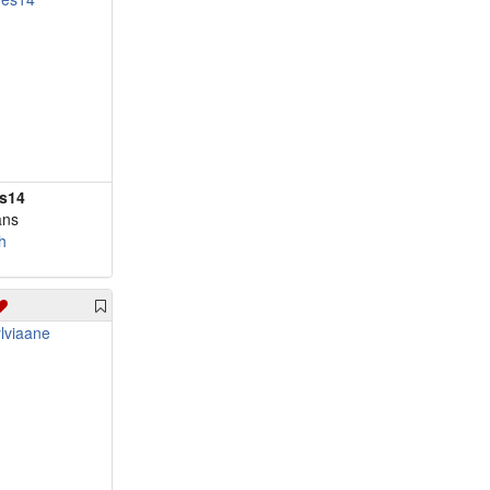
s14
ans
h