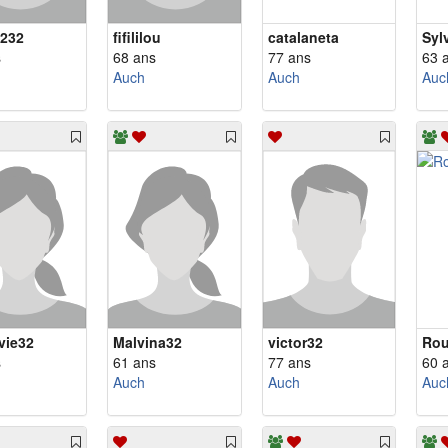
3232
fifililou
catalaneta
Syl
s
68 ans
77 ans
63 
Auch
Auch
Auc
vie32
Malvina32
victor32
Rou
s
61 ans
77 ans
60 
Auch
Auch
Auc