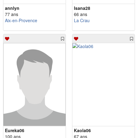
annlyn
Isana28
77 ans
66 ans
Aix-en-Provence
La Crau
Eureka06
Kaola06
100 ans
67 ans