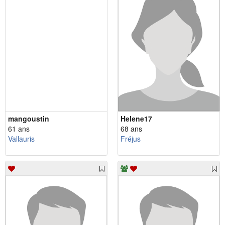
mangoustin
Helene17
61 ans
68 ans
Vallauris
Fréjus