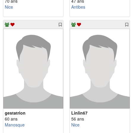
70 ans
47 ans
Nice
Antibes
gestatrion
Linlin67
60 ans
56 ans
Manosque
Nice