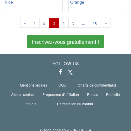
Nice
Orange
«
1
2
3
4
5
...
10
»
Inscrivez-vous gratuitement !
FOLLOW US
Mentions légales
CGU
Charte de confidentialité
Aide et contact
Programme d'affiliation
Presse
Publicité
Emplois
Rétractation du contrat
© 2005-2026 50plus-Treff GmbH