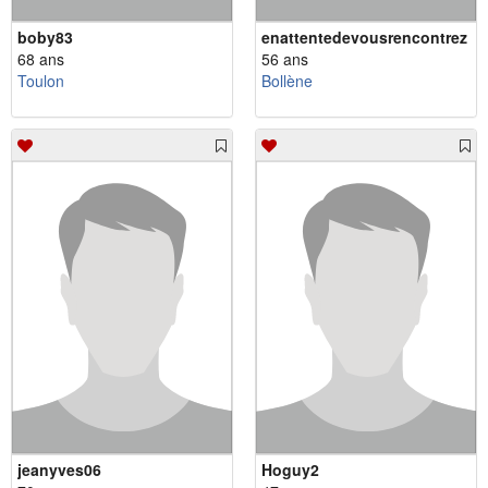
boby83
enattentedevousrencontrez
68 ans
56 ans
Toulon
Bollène
jeanyves06
Hoguy2