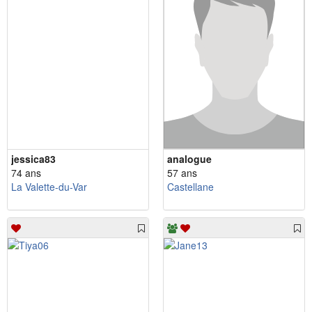
jessica83
analogue
74 ans
57 ans
La Valette-du-Var
Castellane