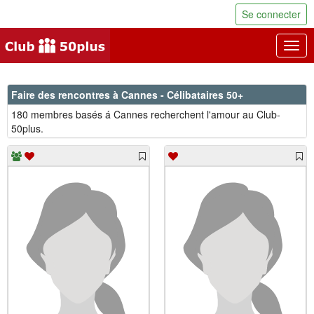
Se connecter
Togg
navig
Faire des rencontres à Cannes - Célibataires 50+
180 membres basés á Cannes recherchent l'amour au Club-
50plus.